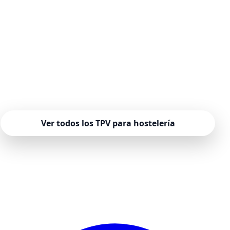
Lleva el comandero digital a tu local
Elige un TPV de hostelería preparado para tomar
comandas en mesa y agilizar tu servicio desde el
primer turno.
Ver todos los TPV para hostelería