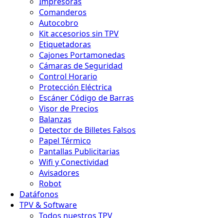
Impresoras
Comanderos
Autocobro
Kit accesorios sin TPV
Etiquetadoras
Cajones Portamonedas
Cámaras de Seguridad
Control Horario
Protección Eléctrica
Escáner Código de Barras
Visor de Precios
Balanzas
Detector de Billetes Falsos
Papel Térmico
Pantallas Publicitarias
Wifi y Conectividad
Avisadores
Robot
Datáfonos
TPV & Software
Todos nuestros TPV