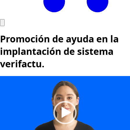
Ir
al
Promoción de ayuda en la
contenido
implantación de sistema
verifactu.
Reproductor
de
vídeo