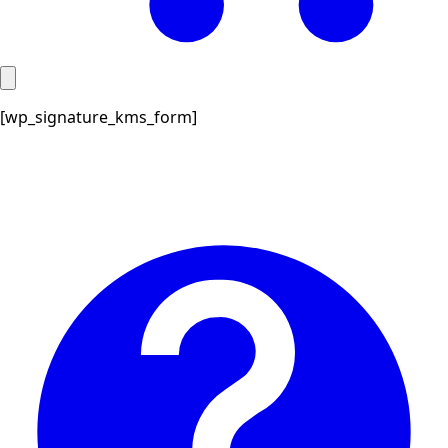
Ir
[wp_signature_kms_form]
al
contenido