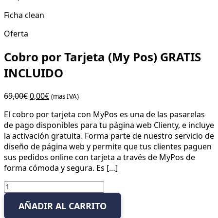
Ficha clean
Oferta
Cobro por Tarjeta (My Pos) GRATIS
INCLUIDO
El
El
69,00
€
0,00
€
(mas IVA)
precio
precio
El cobro por tarjeta con MyPos es una de las pasarelas
original
actual
de pago disponibles para tu página web Clienty, e incluye
era:
es:
la activación gratuita. Forma parte de nuestro servicio de
69,00€.
0,00€.
diseño de página web y permite que tus clientes paguen
sus pedidos online con tarjeta a través de MyPos de
forma cómoda y segura. Es […]
Cobro
por
AÑADIR AL CARRITO
Tarjeta
(My