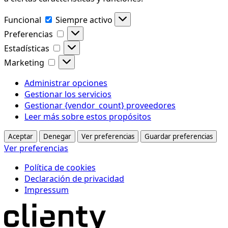
Funcional
Funcional
Siempre activo
Preferencias
Preferencias
Estadísticas
Estadísticas
Marketing
Marketing
Administrar opciones
Gestionar los servicios
Gestionar {vendor_count} proveedores
Leer más sobre estos propósitos
Aceptar
Denegar
Ver preferencias
Guardar preferencias
Ver preferencias
Política de cookies
Declaración de privacidad
Impressum