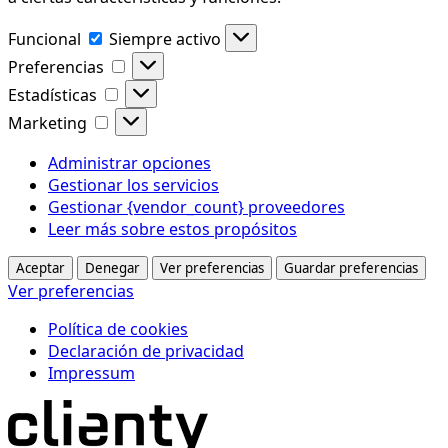
Funcional
Funcional
Siempre activo
Preferencias
Preferencias
Estadísticas
Estadísticas
Marketing
Marketing
Administrar opciones
Gestionar los servicios
Gestionar {vendor_count} proveedores
Leer más sobre estos propósitos
Aceptar
Denegar
Ver preferencias
Guardar preferencias
Ver preferencias
Política de cookies
Declaración de privacidad
Impressum