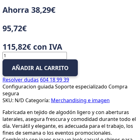
Ahorra
38,29
€
95,72
€
115,82
€
con IVA
Polos
Personalizables
AÑADIR AL CARRITO
Mujeres
cantidad
Resolver dudas
604 18 99 39
Configuracion guiada
Soporte especializado
Compra
segura
SKU:
N/D
Categoría:
Merchandising e imagen
Fabricada en tejido de algodón ligero y con aberturas
laterales, asegura frescura y comodidad durante todo el
día. Versátil y elegante, es adecuada para el trabajo, los
fines de semana o los eventos promocionales.
Combínala con jeans para un look casual o chinos para