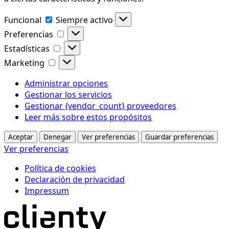
Funcional
Funcional
Siempre activo
Preferencias
Preferencias
Estadísticas
Estadísticas
Marketing
Marketing
Administrar opciones
Gestionar los servicios
Gestionar {vendor_count} proveedores
Leer más sobre estos propósitos
Aceptar
Denegar
Ver preferencias
Guardar preferencias
Ver preferencias
Política de cookies
Declaración de privacidad
Impressum