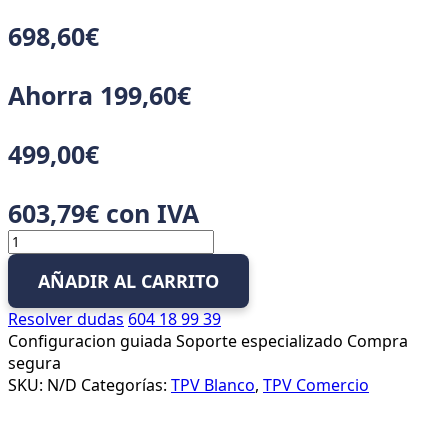
698,60
€
Ahorra
199,60
€
499,00
€
603,79
€
con IVA
TPV
Blanco
AÑADIR AL CARRITO
para
Comercios
Resolver dudas
604 18 99 39
y
Configuracion guiada
Soporte especializado
Compra
Tiendas
segura
cantidad
SKU:
N/D
Categorías:
TPV Blanco
,
TPV Comercio