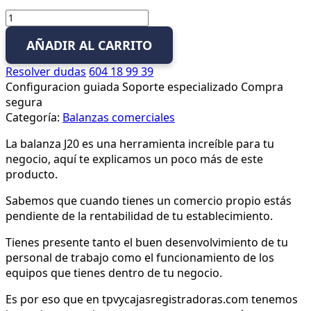
Mod.
EP-
AÑADIR AL CARRITO
J20
V10
Resolver dudas
604 18 99 39
(H
Configuracion guiada
Soporte especializado
Compra
–
segura
TPV
Categoría:
Balanzas comerciales
–
C
La balanza J20 es una herramienta increíble para tu
–
negocio, aquí te explicamos un poco más de este
I
producto.
–
V10)
Sabemos que cuando tienes un comercio propio estás
cantidad
pendiente de la rentabilidad de tu establecimiento.
Tienes presente tanto el buen desenvolvimiento de tu
personal de trabajo como el funcionamiento de los
equipos que tienes dentro de tu negocio.
Es por eso que en tpvycajasregistradoras.com tenemos