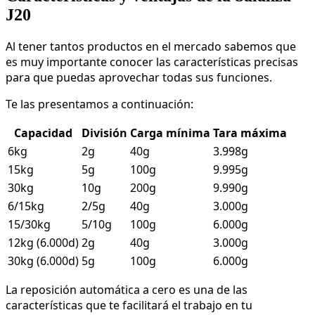
J20
Al tener tantos productos en el mercado sabemos que
es muy importante conocer las características precisas
para que puedas aprovechar todas sus funciones.
Te las presentamos a continuación:
Capacidad
División
Carga mínima
Tara máxima
6kg
2g
40g
3.998g
15kg
5g
100g
9.995g
30kg
10g
200g
9.990g
6/15kg
2/5g
40g
3.000g
15/30kg
5/10g
100g
6.000g
12kg (6.000d)
2g
40g
3.000g
30kg (6.000d)
5g
100g
6.000g
La reposición automática a cero es una de las
características que te facilitará el trabajo en tu