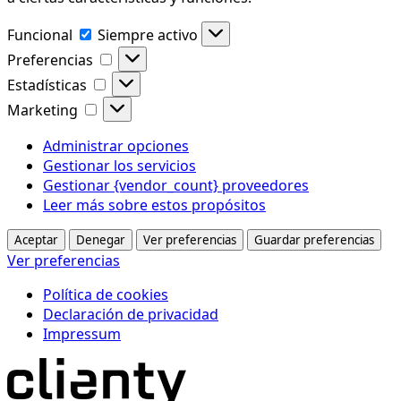
Funcional
Funcional
Siempre activo
Preferencias
Preferencias
Estadísticas
Estadísticas
Marketing
Marketing
Administrar opciones
Gestionar los servicios
Gestionar {vendor_count} proveedores
Leer más sobre estos propósitos
Aceptar
Denegar
Ver preferencias
Guardar preferencias
Ver preferencias
Política de cookies
Declaración de privacidad
Impressum