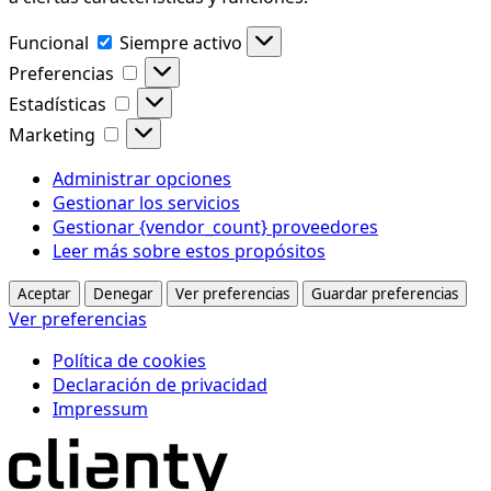
Funcional
Funcional
Siempre activo
Preferencias
Preferencias
Estadísticas
Estadísticas
Marketing
Marketing
Administrar opciones
Gestionar los servicios
Gestionar {vendor_count} proveedores
Leer más sobre estos propósitos
Aceptar
Denegar
Ver preferencias
Guardar preferencias
Ver preferencias
Política de cookies
Declaración de privacidad
Impressum