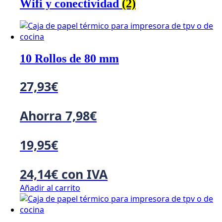
Wifi y conectividad
(2)
10 Rollos de 80 mm
27,93
€
Ahorra
7,98
€
19,95
€
24,14
€
con IVA
Añadir al carrito