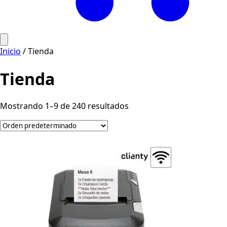
Ir
Inicio
/ Tienda
al
contenido
Tienda
Mostrando 1–9 de 240 resultados