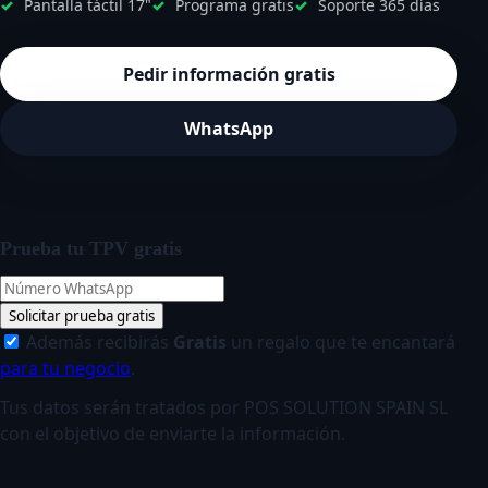
Pantalla táctil 17"
Programa gratis
Soporte 365 días
Pedir información gratis
WhatsApp
Prueba tu TPV gratis
Solicitar prueba gratis
Además recibirás
Gratis
un regalo que te encantará
para tu negocio
.
Tus datos serán tratados por POS SOLUTION SPAIN SL
con el objetivo de enviarte la información.