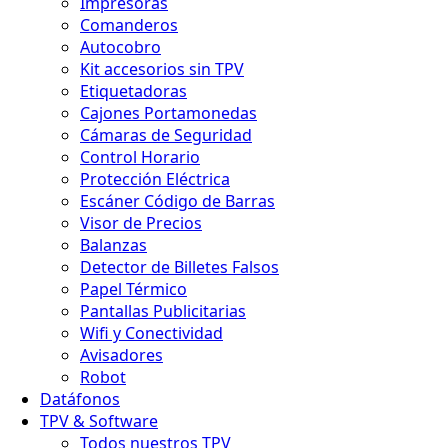
Impresoras
Comanderos
Autocobro
Kit accesorios sin TPV
Etiquetadoras
Cajones Portamonedas
Cámaras de Seguridad
Control Horario
Protección Eléctrica
Escáner Código de Barras
Visor de Precios
Balanzas
Detector de Billetes Falsos
Papel Térmico
Pantallas Publicitarias
Wifi y Conectividad
Avisadores
Robot
Datáfonos
TPV & Software
Todos nuestros TPV