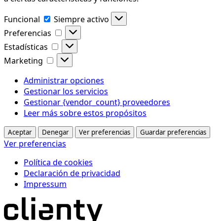
Funcional
Funcional
Siempre activo
Preferencias
Preferencias
Estadísticas
Estadísticas
Marketing
Marketing
Administrar opciones
Gestionar los servicios
Gestionar {vendor_count} proveedores
Leer más sobre estos propósitos
Aceptar
Denegar
Ver preferencias
Guardar preferencias
Ver preferencias
Política de cookies
Declaración de privacidad
Impressum