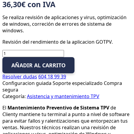
36,30
€
con IVA
Se realiza revisión de aplicaciones y virus, optimización
de windows, correción de errores de sistema de
windows.
Revisión del rendimiento de la aplicacion GOTPV.
Mantenimiento
Preventivo
AÑADIR AL CARRITO
de
Sistema
Resolver dudas
604 18 99 39
TPV
Configuracion guiada
Soporte especializado
Compra
cantidad
segura
Categoría:
Asistencia y mantenimiento TPV
El
Mantenimiento Preventivo de Sistema TPV
de
Clienty mantiene tu terminal a punto a nivel de software
para evitar fallos y ralentizaciones que entorpezcan tus
ventas. Nuestros técnicos realizan una revisión de
aplicaciones y virus, optimización de Windows y