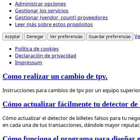
Administrar opciones
Gestionar los servicios
Gestionar {vendor_count} proveedores
Leer más sobre estos propósitos
Ve
Aceptar
Denegar
Ver preferencias
Guardar preferencias
Política de cookies
Declaración de privacidad
Impressum
Ir
Como realizar un cambio de tpv.
al
contenido
Instrucciones para cambios de tpv por un equipo superior
Cómo actualizar fácilmente tu detector de b
Cómo actualizar el detector de billetes falsos para tu neg
en cada una de tus transacciones, dándole mayor reputació
Cómo funciona el programa para diseñar e